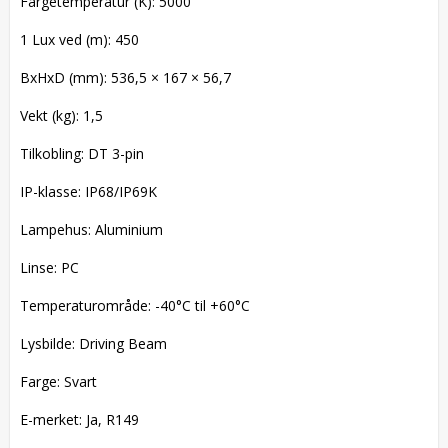
Fargetemperatur (K): 5000
1 Lux ved (m): 450
BxHxD (mm): 536,5 × 167 × 56,7
Vekt (kg): 1,5
Tilkobling: DT 3-pin
IP-klasse: IP68/IP69K
Lampehus: Aluminium
Linse: PC
Temperaturområde: -40°C til +60°C
Lysbilde: Driving Beam
Farge: Svart
E-merket: Ja, R149