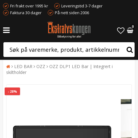
Fri frakt over 1995 kr
Leveringstid 3-7 dager
Faktura 30 dager
På nett siden 2006
0
LED BAR
OZZ
OZZ DLP1 LED Bar | Integrert i
skiltholder
- 28%