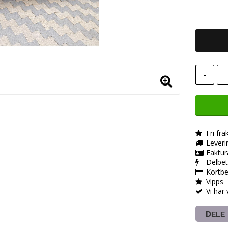
-
Fri fra
Leveri
Faktur
Delbet
Kortbe
Vipps
Vi har
DELE