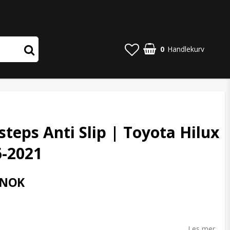
0
Handlekurv
steps Anti Slip | Toyota Hilux
6-2021
 NOK
o list of favorites
Les mer...