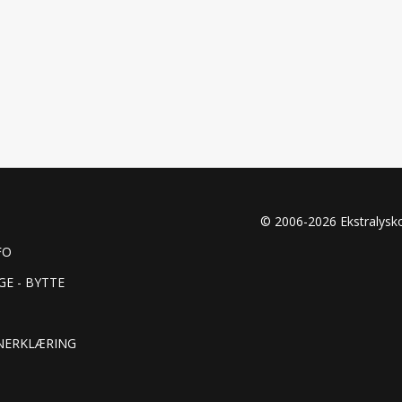
© 2006-2026 Ekstralys
FO
GE - BYTTE
NERKLÆRING