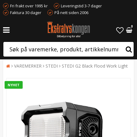
Fri frakt over 1995 kr
Leveringstid 3-7 dager
Faktura 30 dager
På nett siden 2006
0
VAREMERKER
STEDI
STEDI G2 Black Flood Work Light
NYHET