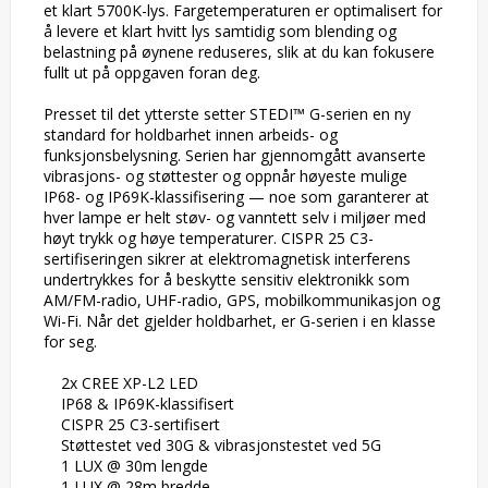
et klart 5700K-lys. Fargetemperaturen er optimalisert for 
å levere et klart hvitt lys samtidig som blending og 
belastning på øynene reduseres, slik at du kan fokusere 
fullt ut på oppgaven foran deg.

Presset til det ytterste setter STEDI™ G-serien en ny 
standard for holdbarhet innen arbeids- og 
funksjonsbelysning. Serien har gjennomgått avanserte 
vibrasjons- og støttester og oppnår høyeste mulige 
IP68- og IP69K-klassifisering — noe som garanterer at 
hver lampe er helt støv- og vanntett selv i miljøer med 
høyt trykk og høye temperaturer. CISPR 25 C3-
sertifiseringen sikrer at elektromagnetisk interferens 
undertrykkes for å beskytte sensitiv elektronikk som 
AM/FM-radio, UHF-radio, GPS, mobilkommunikasjon og 
Wi-Fi. Når det gjelder holdbarhet, er G-serien i en klasse 
for seg.

    2x CREE XP-L2 LED

    IP68 & IP69K-klassifisert

    CISPR 25 C3-sertifisert

    Støttestet ved 30G & vibrasjonstestet ved 5G

    1 LUX @ 30m lengde

    1 LUX @ 28m bredde
