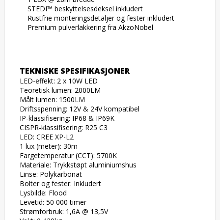
    STEDI™ beskyttelsesdeksel inkludert

    Rustfrie monteringsdetaljer og fester inkludert

    Premium pulverlakkering fra AkzoNobel
TEKNISKE SPESIFIKASJONER
LED-effekt: 2 x 10W LED

Teoretisk lumen: 2000LM

Målt lumen: 1500LM

Driftsspenning: 12V & 24V kompatibel

IP-klassifisering: IP68 & IP69K

CISPR-klassifisering: R25 C3

LED: CREE XP-L2

1 lux (meter): 30m

Fargetemperatur (CCT): 5700K

Materiale: Trykkstøpt aluminiumshus

Linse: Polykarbonat

Bolter og fester: Inkludert

Lysbilde: Flood

Levetid: 50 000 timer

Strømforbruk: 1,6A @ 13,5V
